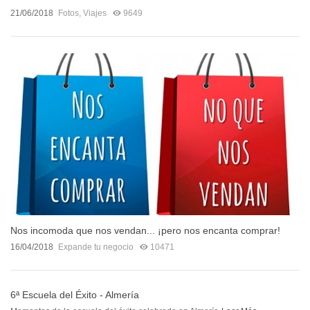
21/06/2018
Fotos
,
Viajes
9649
Nos incomoda que nos vendan... ¡pero nos encanta comprar!
16/04/2018
Expande tu negocio
10471
6ª Escuela del Éxito - Almería