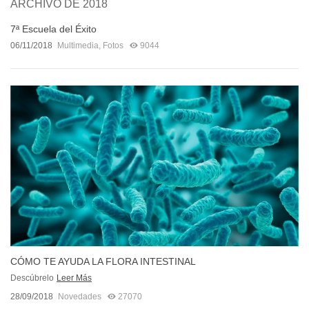
ARCHIVO DE 2018
7ª Escuela del Éxito
06/11/2018
Multimedia
,
Fotos
9044
CÓMO TE AYUDA LA FLORA INTESTINAL
Descúbrelo
Leer Más
28/09/2018
Novedades
27070