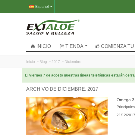
Español
INICIO
TIENDA
COMIENZA TU
Inicio
>
Blog
>
2017
>
Diciembre
El viernes 7 de agosto nuestras líneas telefónicas estarán cer
ARCHIVO DE DICIEMBRE, 2017
Omega 3
Principales
21/12/201