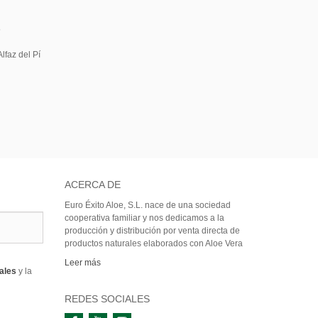
5
lfaz del Pí
ACERCA DE
Euro Éxito Aloe, S.L. nace de una sociedad
cooperativa familiar y nos dedicamos a la
producción y distribución por venta directa de
productos naturales elaborados con Aloe Vera
Leer más
rales
y la
REDES SOCIALES