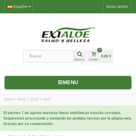
Español
Iniciar sesión
0
0,00 €
Buscar
Carrito:
MENU
Inicio
>
Blog
>
2020
>
Abril
El viernes 7 de agosto nuestras líneas telefónicas estarán cerradas.
Seguiremos procesando y enviando los pedidos hechos por la página web.
Gracias por su comprensión.