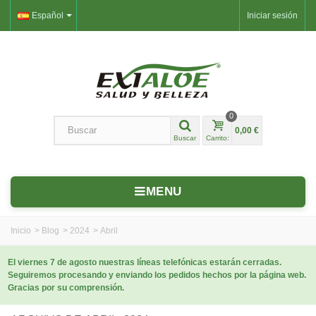
Español
Iniciar sesión
0
0,00 €
Buscar
Carrito:
MENU
Inicio
>
Blog
>
2024
>
Abril
El viernes 7 de agosto nuestras líneas telefónicas estarán cerradas.
Seguiremos procesando y enviando los pedidos hechos por la página web.
Gracias por su comprensión.