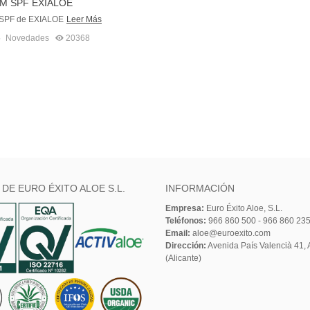
M SPF EXIALOE
SPF de EXIALOE
Leer Más
5
Novedades
20368
 DE EURO ÉXITO ALOE S.L.
INFORMACIÓN
Empresa:
Euro Éxito Aloe, S.L.
Teléfonos:
966 860 500 - 966 860 23
Email:
aloe@euroexito.com
Dirección:
Avenida País Valencià 41, A
(Alicante)