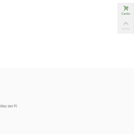
Carrito
Arriba
5
lfaz del Pí