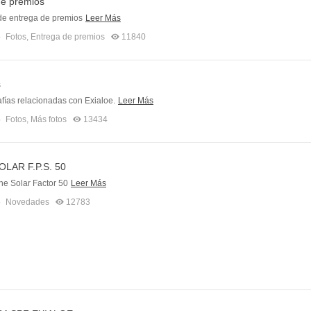
de premios
e entrega de premios
Leer Más
5
Fotos
,
Entrega de premios
11840
s
fías relacionadas con Exialoe.
Leer Más
5
Fotos
,
Más fotos
13434
LAR F.P.S. 50
e Solar Factor 50
Leer Más
5
Novedades
12783