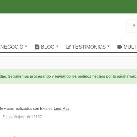
 NEGOCIO
BLOG
TESTIMONIOS
MULT
radas. Seguiremos procesando y enviando los pedidos hechos por la página web
e viajes realizados con Exialoe
Leer Más
5
Fotos
,
Viajes
12757