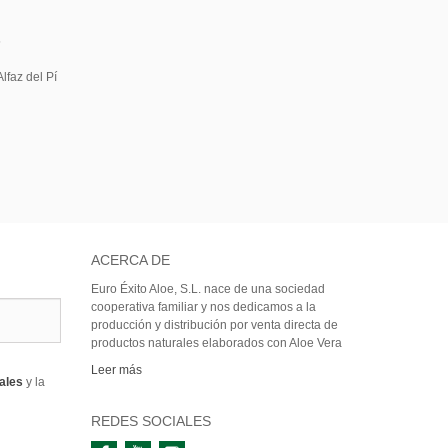
5
lfaz del Pí
ACERCA DE
Euro Éxito Aloe, S.L. nace de una sociedad
cooperativa familiar y nos dedicamos a la
producción y distribución por venta directa de
productos naturales elaborados con Aloe Vera
Leer más
rales
y la
REDES SOCIALES