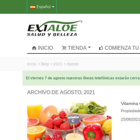
Español
INICIO
TIENDA
COMIENZA TU
Inicio
>
Blog
>
2021
>
Agosto
El viernes 7 de agosto nuestras líneas telefónicas estarán cer
ARCHIVO DE AGOSTO, 2021
Vitamina
Propiedade
25/08/202