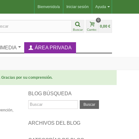
Bienvenido/a
Iniciar sesión
Ayuda
0
0,00 €
Buscar
Carrito:
IMEDIA
ÁREA PRIVADA
. Gracias por su comprensión.
BLOG BÚSQUEDA
Buscar
vención,
ARCHIVOS DEL BLOG