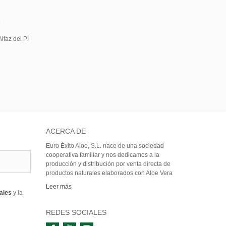
5
lfaz del Pí
ACERCA DE
Euro Éxito Aloe, S.L. nace de una sociedad
cooperativa familiar y nos dedicamos a la
producción y distribución por venta directa de
productos naturales elaborados con Aloe Vera
Leer más
rales
y la
REDES SOCIALES