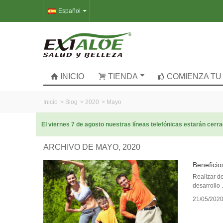
Español
INICIO
TIENDA
COMIENZA TU
Inicio
>
Blog
>
2020
>
Mayo
El viernes 7 de agosto nuestras líneas telefónicas estarán cer
ARCHIVO DE MAYO, 2020
Beneficios
Realizar de
desarrollo .
21/05/202