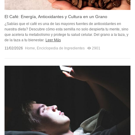
El Café: Energía, Antioxidantes y Cultura en un Grano
¿Sabías que el café es una de las mayores fuentes de antioxidantes en
nuestra dieta? Descubre cómo esta semilla no solo despierta tu mente, sino
que acelera tu metabolismo y protege tu salud celular. Del grano a la taza, y
de la taza a tu bienestar.
Leer Más
11/02/2026
Home
,
Enciclopedia de Ingredientes
2901