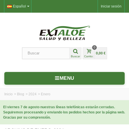
Español
Iniciar sesión
0
0,00 €
Buscar
Carrito:
MENU
Inicio
>
Blog
>
2024
>
Enero
El viernes 7 de agosto nuestras líneas telefónicas estarán cerradas.
Seguiremos procesando y enviando los pedidos hechos por la página web.
Gracias por su comprensión.