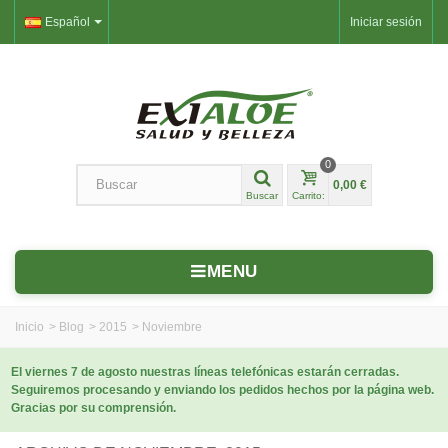
Español
Iniciar sesión
0
0,00 €
Buscar
Carrito:
MENU
Inicio
>
Blog
>
2015
>
Noviembre
El viernes 7 de agosto nuestras líneas telefónicas estarán cerradas.
Seguiremos procesando y enviando los pedidos hechos por la página web.
Gracias por su comprensión.