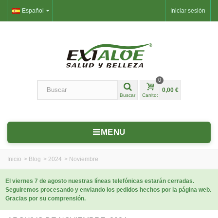
Español
Iniciar sesión
0
0,00 €
Buscar
Carrito:
MENU
Inicio
>
Blog
>
2024
>
Noviembre
El viernes 7 de agosto nuestras líneas telefónicas estarán cerradas.
Seguiremos procesando y enviando los pedidos hechos por la página web.
Gracias por su comprensión.