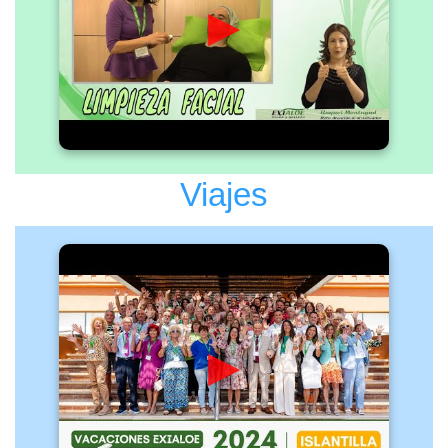
▶
Viajes
▶