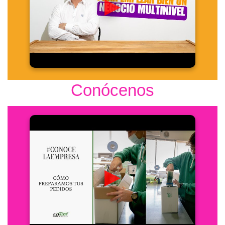
▶
Conócenos
▶