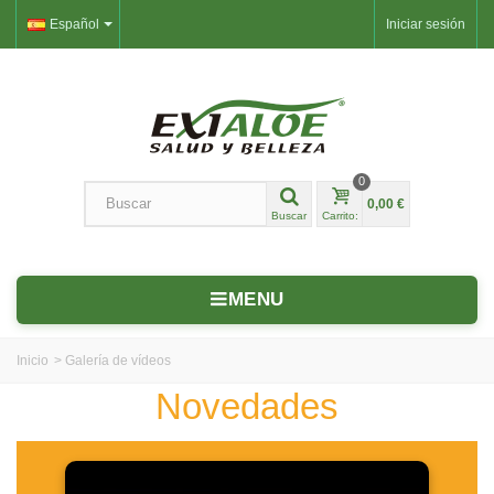
Español
Iniciar sesión
0
0,00 €
Buscar
Carrito:
MENU
Inicio
>
Galería de vídeos
Novedades