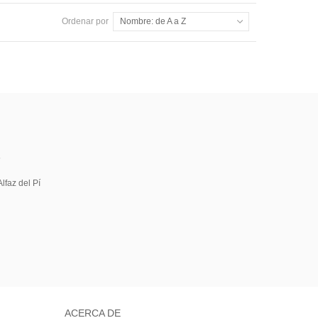
Ordenar por
Nombre: de A a Z
5
lfaz del Pí
ACERCA DE