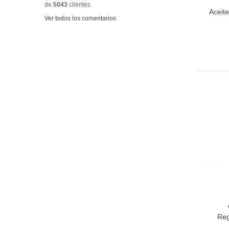
de
5043
clientes
Aceit
A
Ver todos los comentarios
A
Reg