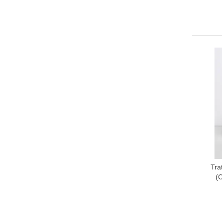
Tra
A
(