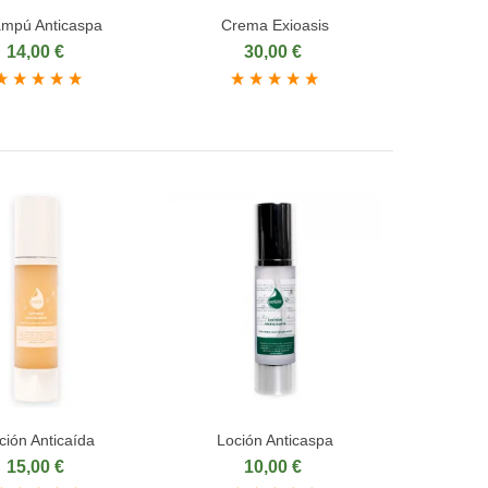
mpú Anticaspa
Crema Exioasis
dir al carrito
Añadir al carrito
14,00 €
30,00 €
ción Anticaída
Loción Anticaspa
dir al carrito
Añadir al carrito
15,00 €
10,00 €