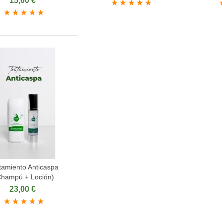
15,00 €
tamiento Anticaspa
ñadir al carrito
Champú + Loción)
23,00 €