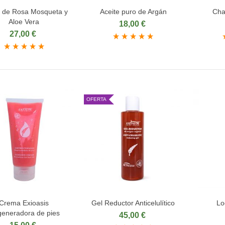
e de Rosa Mosqueta y
Aceite puro de Argán
Cha
ñadir al carrito
Añadir al carrito
Aña
Aloe Vera
18,00 €
27,00 €
OFERTA
Crema Exioasis
Gel Reductor Anticelulítico
Lo
ñadir al carrito
Añadir al carrito
Aña
eneradora de pies
45,00 €