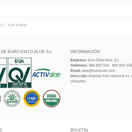
 1 - 9 de 9 items
 DE EURO ÉXITO ALOE S.L.
INFORMACIÓN
Empresa:
Euro Éxito Aloe, S.L.
Teléfonos:
966 860 500 - 966 860 23
Email:
aloe@euroexito.com
Dirección:
Avenida País Valencià 41, A
(Alicante)
E
BOLETÍN