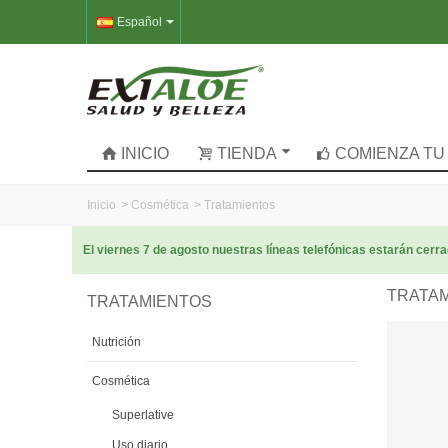
Español
INICIO
TIENDA
COMIENZA TU
Inicio
>
Cosmética
>
Tratamientos
El viernes 7 de agosto nuestras líneas telefónicas estarán cer
TRATA
TRATAMIENTOS
Nutrición
Cosmética
Superlative
Uso diario