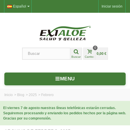
Español
Iniciar sesión
0
0,00 €
Buscar
Carrito:
MENU
Inicio
>
Blog
>
2025
>
Febrero
El viernes 7 de agosto nuestras líneas telefónicas estarán cerradas.
Seguiremos procesando y enviando los pedidos hechos por la página web.
Gracias por su comprensión.