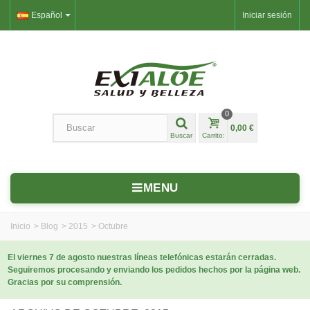
Español
Iniciar sesión
0
0,00 €
Buscar
Carrito:
MENU
Inicio
>
Blog
>
2015
>
Octubre
El viernes 7 de agosto nuestras líneas telefónicas estarán cerradas.
Seguiremos procesando y enviando los pedidos hechos por la página web.
Gracias por su comprensión.