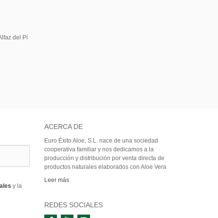
5
lfaz del Pí
ACERCA DE
Euro Éxito Aloe, S.L. nace de una sociedad
cooperativa familiar y nos dedicamos a la
producción y distribución por venta directa de
productos naturales elaborados con Aloe Vera
Leer más
rales
y la
REDES SOCIALES