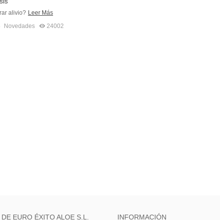
sis
ar alivio?
Leer Más
8
Novedades
24002
 DE EURO ÉXITO ALOE S.L.
INFORMACIÓN