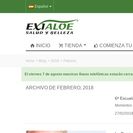
Español
INICIO
TIENDA
COMIENZA TU
Inicio
>
Blog
>
2018
>
Febrero
El viernes 7 de agosto nuestras líneas telefónicas estarán cer
ARCHIVO DE FEBRERO, 2018
6ª Escuel
Momentos d
27/02/201