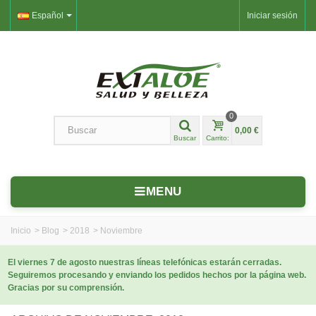
Español
Iniciar sesión
0
0,00 €
Buscar
Carrito:
MENU
Inicio
>
Blog
>
2018
>
Noviembre
El viernes 7 de agosto nuestras líneas telefónicas estarán cerradas.
Seguiremos procesando y enviando los pedidos hechos por la página web.
Gracias por su comprensión.