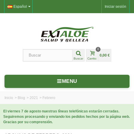
Español
Iniciar sesión
0
0,00 €
Buscar
Carrito:
MENU
Inicio
>
Blog
>
2021
>
Febrero
El viernes 7 de agosto nuestras líneas telefónicas estarán cerradas.
Seguiremos procesando y enviando los pedidos hechos por la página web.
Gracias por su comprensión.