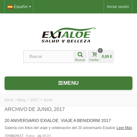
Español
Iniciar sesión
0
0,00 €
Buscar
Carrito:
MENU
Inicio
>
Blog
>
2017
>
Junio
ARCHIVO DE JUNIO, 2017
20 ANIVERSARIO EXIALOE. VIAJE A BENIDORM 2017
Galería con fotos del viaje y celebración del 20 aniversario Exialoe
Leer Más
22/06/2017
Fotos
9520