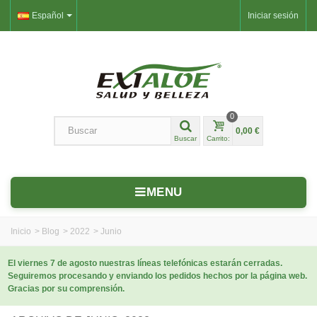
Español
Iniciar sesión
0
0,00 €
Buscar
Carrito:
MENU
Inicio
>
Blog
>
2022
>
Junio
El viernes 7 de agosto nuestras líneas telefónicas estarán cerradas.
Seguiremos procesando y enviando los pedidos hechos por la página web.
Gracias por su comprensión.