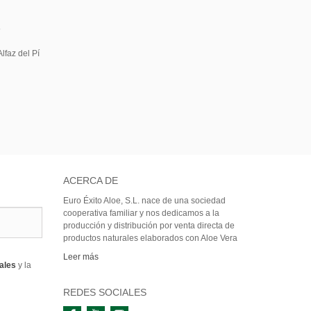
5
lfaz del Pí
ACERCA DE
Euro Éxito Aloe, S.L. nace de una sociedad
cooperativa familiar y nos dedicamos a la
producción y distribución por venta directa de
productos naturales elaborados con Aloe Vera
Leer más
rales
y la
REDES SOCIALES