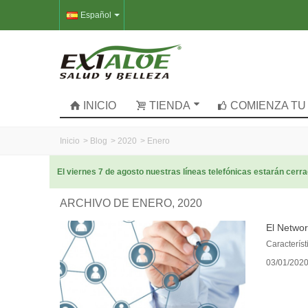
Español
INICIO
TIENDA
COMIENZA TU
Inicio
>
Blog
>
2020
>
Enero
El viernes 7 de agosto nuestras líneas telefónicas estarán cer
ARCHIVO DE ENERO, 2020
El Networ
Característ
03/01/202