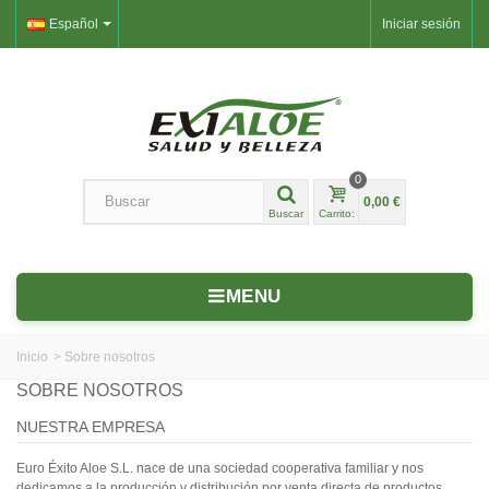
Español
Iniciar sesión
0
0,00 €
Buscar
Carrito:
MENU
Inicio
>
Sobre nosotros
SOBRE NOSOTROS
NUESTRA EMPRESA
Euro Éxito Aloe S.L. nace de una sociedad cooperativa familiar y nos
dedicamos a la producción y distribución por venta directa de productos