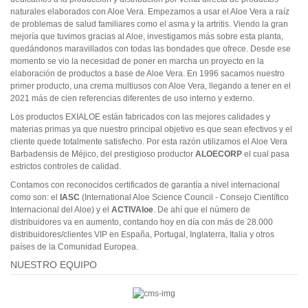
naturales elaborados con Aloe Vera. Empezamos a usar el Aloe Vera a raíz
de problemas de salud familiares como el asma y la artritis. Viendo la gran
mejoría que tuvimos gracias al Aloe, investigamos más sobre esta planta,
quedándonos maravillados con todas las bondades que ofrece. Desde ese
momento se vio la necesidad de poner en marcha un proyecto en la
elaboración de productos a base de Aloe Vera. En 1996 sacamos nuestro
primer producto, una crema multiusos con Aloe Vera, llegando a tener en el
2021 más de cien referencias diferentes de uso interno y externo.
Los productos EXIALOE están fabricados con las mejores calidades y
materias primas ya que nuestro principal objetivo es que sean efectivos y el
cliente quede totalmente satisfecho. Por esta razón utilizamos el Aloe Vera
Barbadensis de Méjico, del prestigioso productor
ALOECORP
el cual pasa
estrictos controles de calidad.
Contamos con reconocidos certificados de garantía a nivel internacional
como son: el
IASC
(International Aloe Science Council - Consejo Científico
Internacional del Aloe) y el
ACTIVAloe
. De ahí que el número de
distribuidores va en aumento, contando hoy en día con más de 28.000
distribuidores/clientes VIP en España, Portugal, Inglaterra, Italia y otros
países de la Comunidad Europea.
NUESTRO EQUIPO