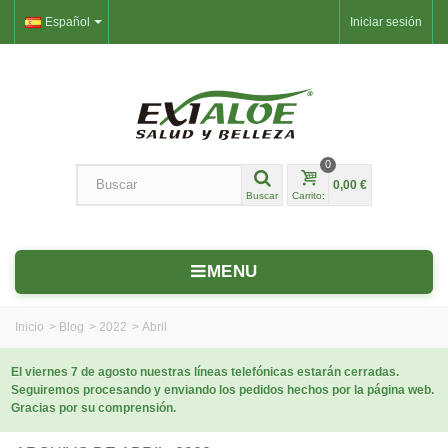
Español
Iniciar sesión
0
0,00 €
Buscar
Carrito:
MENU
Inicio
>
Blog
>
2022
>
Abril
El viernes 7 de agosto nuestras líneas telefónicas estarán cerradas.
Seguiremos procesando y enviando los pedidos hechos por la página web.
Gracias por su comprensión.