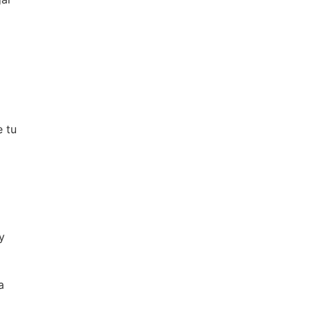
e tu
y
a