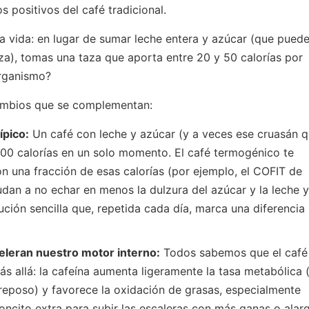
 positivos del café tradicional.
la vida: en lugar de sumar leche entera y azúcar (que pued
aza), tomas una taza que aporta entre 20 y 50 calorías por
organismo?
cambios que se complementan:
ípico:
Un café con leche y azúcar (y a veces ese cruasán 
0 calorías en un solo momento. El café termogénico te
on una fracción de esas calorías (por ejemplo, el COFIT de
yudan a no echar en menos la dulzura del azúcar y la leche y
ución sencilla que, repetida cada día, marca una diferencia
celeran nuestro motor interno:
Todos sabemos que el café
ás allá: la cafeína aumenta ligeramente la tasa metabólica (
reposo) y favorece la oxidación de grasas, especialmente
ncito extra para subir las escaleras con más ganas o alar