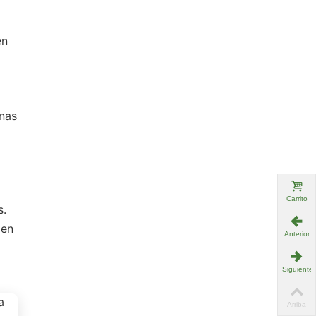
en
ínas
Carrito
s.
 en
Anterior
Siguiente
Arriba