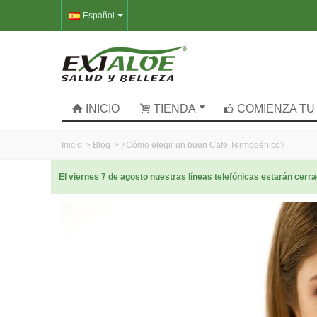
Español
INICIO
TIENDA
COMIENZA TU
Inicio
>
Blog
>
¿Cómo elegir un buen Café Termogénico?
El viernes 7 de agosto nuestras líneas telefónicas estarán cer