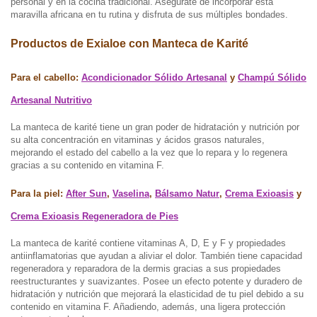
personal y en la cocina tradicional. Asegúrate de incorporar esta
maravilla africana en tu rutina y disfruta de sus múltiples bondades.
Productos de Exialoe con Manteca de Karité
Para el cabello:
Acondicionador Sólido Artesanal
y
Champú Sólido
Artesanal Nutritivo
La manteca de karité tiene un gran poder de hidratación y nutrición por
su alta concentración en vitaminas y ácidos grasos naturales,
mejorando el estado del cabello a la vez que lo repara y lo regenera
gracias a su contenido en vitamina F.
Para la piel:
After Sun
,
Vaselina
,
Bálsamo Natur
,
Crema Exioasis
y
Crema Exioasis Regeneradora de Pies
La manteca de karité contiene vitaminas A, D, E y F y propiedades
antiinflamatorias que ayudan a aliviar el dolor. También tiene capacidad
regeneradora y reparadora de la dermis gracias a sus propiedades
reestructurantes y suavizantes. Posee un efecto potente y duradero de
hidratación y nutrición que mejorará la elasticidad de tu piel debido a su
contenido en vitamina F. Añadiendo, además, una ligera protección