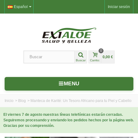
Español
Iniciar sesión
0
0,00 €
Buscar
Carrito:
MENU
Inicio
>
Blog
>
Manteca de Karité: Un Tesoro Africano para tu Piel y Cabello
El viernes 7 de agosto nuestras líneas telefónicas estarán cerradas.
Seguiremos procesando y enviando los pedidos hechos por la página web.
Gracias por su comprensión.