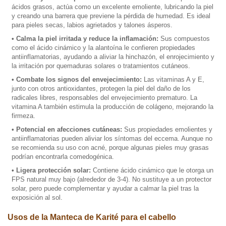
ácidos grasos, actúa como un excelente emoliente, lubricando la piel
y creando una barrera que previene la pérdida de humedad. Es ideal
para pieles secas, labios agrietados y talones ásperos.
• Calma la piel irritada y reduce la inflamación:
Sus compuestos
como el ácido cinámico y la alantoína le confieren propiedades
antiinflamatorias, ayudando a aliviar la hinchazón, el enrojecimiento y
la irritación por quemaduras solares o tratamientos cutáneos.
• Combate los signos del envejecimiento:
Las vitaminas A y E,
junto con otros antioxidantes, protegen la piel del daño de los
radicales libres, responsables del envejecimiento prematuro. La
vitamina A también estimula la producción de colágeno, mejorando la
firmeza.
• Potencial en afecciones cutáneas:
Sus propiedades emolientes y
antiinflamatorias pueden aliviar los síntomas del eccema. Aunque no
se recomienda su uso con acné, porque algunas pieles muy grasas
podrían encontrarla comedogénica.
• Ligera protección solar:
Contiene ácido cinámico que le otorga un
FPS natural muy bajo (alrededor de 3-4). No sustituye a un protector
solar, pero puede complementar y ayudar a calmar la piel tras la
exposición al sol.
Usos de la Manteca de Karité para el cabello