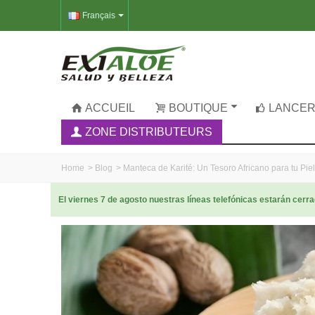
Français
ACCUEIL
BOUTIQUE
LANCER
ZONE DISTRIBUTEURS
Home
>
Blog
>
Manteca de Karité: Un Tesoro Africano para tu Pie
El viernes 7 de agosto nuestras líneas telefónicas estarán cer