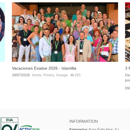
Vacaciones Exialoe 2026 - Islantilla
3 
29/07/2026
Home
,
Photos
,
Voyage
265
Dan
pou
09
INFORMATION
Entreprise:
Euro Éxito Aloe, S.L.