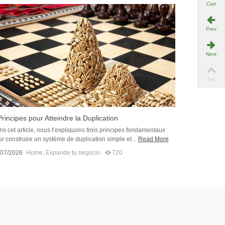
Cart
Prev
Next
Top
Principes pour Atteindre la Duplication
s cet article, nous t’expliquons trois principes fondamentaux
r construire un système de duplication simple et...
Read More
/07/2026
Home
,
Expande tu negocio
720