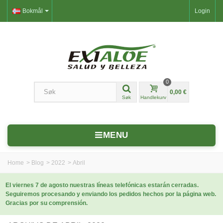
Bokmål
Login
0
0,00 €
Søk
Handlekurv
MENU
Home
>
Blog
>
2022
>
Abril
El viernes 7 de agosto nuestras líneas telefónicas estarán cerradas.
Seguiremos procesando y enviando los pedidos hechos por la página web.
Gracias por su comprensión.