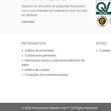
Seguem-se uma série de perguntas frequentes
com a sua resposta que esperamos que vos seja
de utilidade.
Leia mais
INFORMATION
APOIO
»
politica de privacidad
»
Contate
»
Condiciones generales
»
Información básica y adicional protección de
datos
»
politica de cookies
»
Condições de envio/devoluções
© 2026 Powered by sistemio.com™. All Rights Reserved