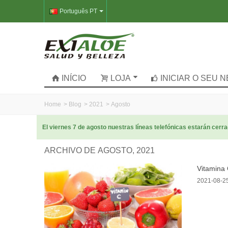
Português PT
INÍCIO
LOJA
INICIAR O SEU 
Home
>
Blog
>
2021
>
Agosto
El viernes 7 de agosto nuestras líneas telefónicas estarán cer
ARCHIVO DE AGOSTO, 2021
Vitamina
2021-08-2