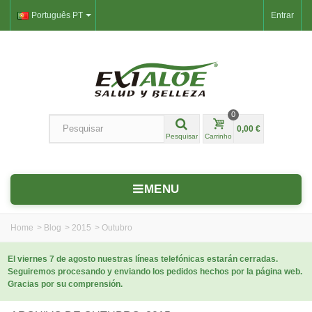
Português PT
Entrar
0
0,00 €
Pesquisar
Carrinho
MENU
Home
>
Blog
>
2015
>
Outubro
El viernes 7 de agosto nuestras líneas telefónicas estarán cerradas.
Seguiremos procesando y enviando los pedidos hechos por la página web.
Gracias por su comprensión.