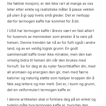
lite faktisk mosjon), er det ikke rart at mange av oss
leter etter enkle og realistiske måter å passe vekten
på uten å gi opp livets små gleder. Det er nettopp
derfor termogen kaffe har kommet for å bli.
I USA har termogen kaffe i årevis vært en fast alliert
for tusenvis av mennesker som ønsker å ta vare på
helsen. Denne trenden tar nå av for fullt også i andre
land, og av en veldig logisk grunn: En godt
sammensatt kaffe lover ikke mirakler, men den kan
virkelig bidra til helsen din når den brukes med
fornuft. Se for deg at du nyter favorittkaffen din, med
all aromaen og energien den gir, men med færre
kalorier og naturlig støtte som hjelper kroppen din å
føle seg lettere og mer mett. Det er, i bunn og grunn,
det en velformulert termogen kaffe er.
I denne artikkelen skal vi forklare deg på en enkel og
tydelig måte hva termogen kaffe er, hvordan den