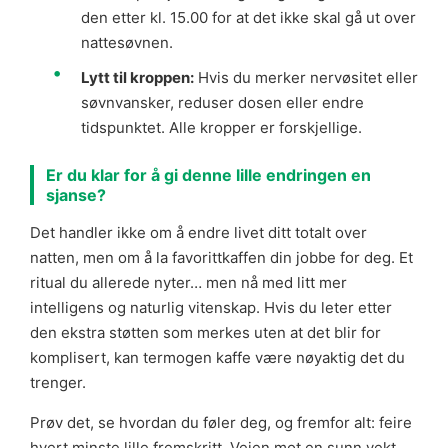
den etter kl. 15.00 for at det ikke skal gå ut over
nattesøvnen.
Lytt til kroppen:
Hvis du merker nervøsitet eller
søvnvansker, reduser dosen eller endre
tidspunktet. Alle kropper er forskjellige.
Er du klar for å gi denne lille endringen en
sjanse?
Det handler ikke om å endre livet ditt totalt over
natten, men om å la favorittkaffen din jobbe for deg. Et
ritual du allerede nyter… men nå med litt mer
intelligens og naturlig vitenskap. Hvis du leter etter
den ekstra støtten som merkes uten at det blir for
komplisert, kan termogen kaffe være nøyaktig det du
trenger.
Prøv det, se hvordan du føler deg, og fremfor alt: feire
hvert minste lille fremskritt. Veien mot en sunn vekt