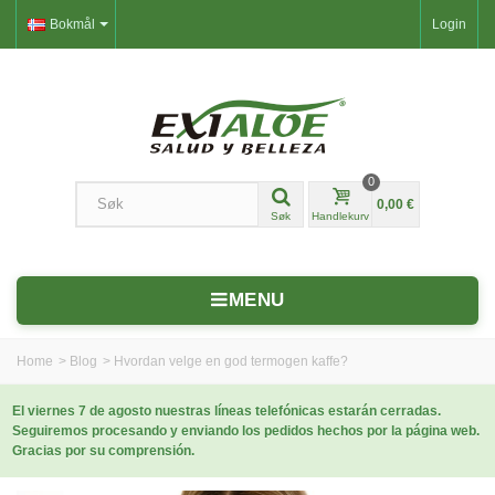
Bokmål
Login
0
0,00 €
Søk
Handlekurv
MENU
Home
>
Blog
>
Hvordan velge en god termogen kaffe?
El viernes 7 de agosto nuestras líneas telefónicas estarán cerradas.
Seguiremos procesando y enviando los pedidos hechos por la página web.
Gracias por su comprensión.