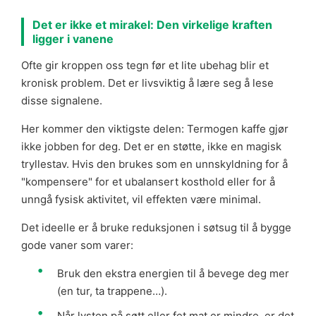
Det er ikke et mirakel: Den virkelige kraften
ligger i vanene
Ofte gir kroppen oss tegn før et lite ubehag blir et
kronisk problem. Det er livsviktig å lære seg å lese
disse signalene.
Her kommer den viktigste delen: Termogen kaffe gjør
ikke jobben for deg. Det er en støtte, ikke en magisk
tryllestav. Hvis den brukes som en unnskyldning for å
"kompensere" for et ubalansert kosthold eller for å
unngå fysisk aktivitet, vil effekten være minimal.
Det ideelle er å bruke reduksjonen i søtsug til å bygge
gode vaner som varer:
Bruk den ekstra energien til å bevege deg mer
(en tur, ta trappene…).
Når lysten på søtt eller fet mat er mindre, er det