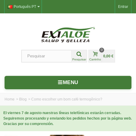
Português PT
Entrar
0
0,00 €
Pesquisar
Carrinho
MENU
Home
>
Blog
>
Como escolher um bom café termogênico?
El viernes 7 de agosto nuestras líneas telefónicas estarán cerradas.
Seguiremos procesando y enviando los pedidos hechos por la página web.
Gracias por su comprensión.