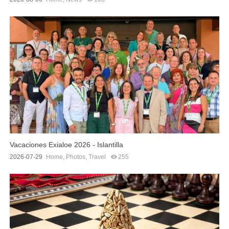
Vacaciones Exialoe 2026 - Islantilla
2026-07-29
Home
,
Photos
,
Travel
255