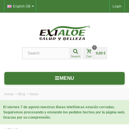
English GB
Login
0
0,00 €
Search
Cart
MENU
Home
>
Blog
>
News
El viernes 7 de agosto nuestras líneas telefónicas estarán cerradas.
Seguiremos procesando y enviando los pedidos hechos por la página web.
Gracias por su comprensión.