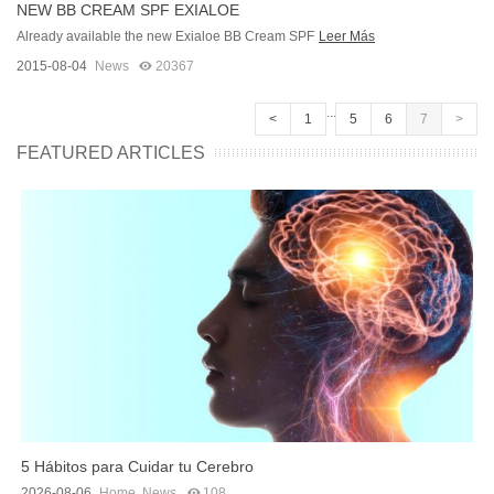
NEW BB CREAM SPF EXIALOE
Already available the new Exialoe BB Cream SPF
Leer Más
2015-08-04
News
20367
...
<
1
5
6
7
>
FEATURED ARTICLES
5 Hábitos para Cuidar tu Cerebro
2026-08-06
Home
,
News
108