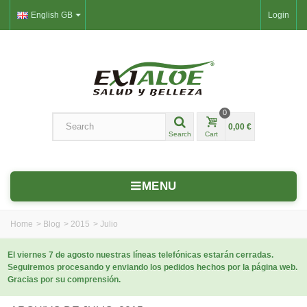
English GB
Login
0
0,00 €
Search
Cart
MENU
Home
>
Blog
>
2015
>
Julio
El viernes 7 de agosto nuestras líneas telefónicas estarán cerradas.
Seguiremos procesando y enviando los pedidos hechos por la página web.
Gracias por su comprensión.