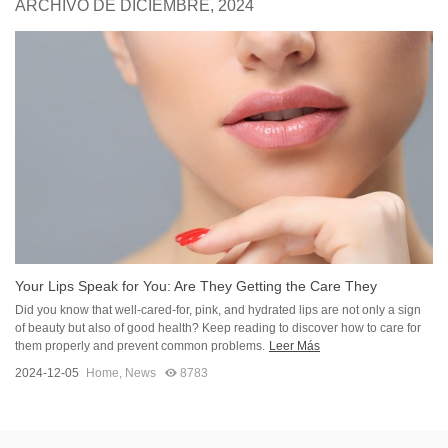
ARCHIVO DE DICIEMBRE, 2024
Your Lips Speak for You: Are They Getting the Care They
Deserve?
Did you know that well-cared-for, pink, and hydrated lips are not only a sign
of beauty but also of good health? Keep reading to discover how to care for
them properly and prevent common problems.
Leer Más
2024-12-05
Home
,
News
8783