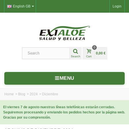
English GB
Login
0
0,00 €
Search
Cart
MENU
Home
>
Blog
>
2024
>
Diciembre
El viernes 7 de agosto nuestras líneas telefónicas estarán cerradas.
Seguiremos procesando y enviando los pedidos hechos por la página web.
Gracias por su comprensión.