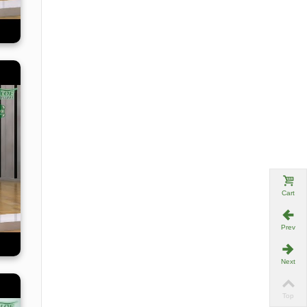
Cart
Prev
Next
Top