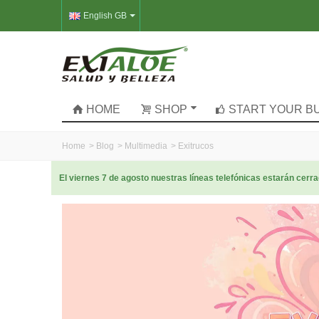
English GB
HOME
SHOP
START YOUR B
Home
>
Blog
>
Multimedia
>
Exitrucos
El viernes 7 de agosto nuestras líneas telefónicas estarán cer