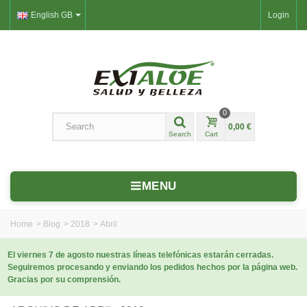
English GB
Login
0
0,00 €
Search
Cart
MENU
Home
>
Blog
>
2018
>
Abril
El viernes 7 de agosto nuestras líneas telefónicas estarán cerradas.
Seguiremos procesando y enviando los pedidos hechos por la página web.
Gracias por su comprensión.