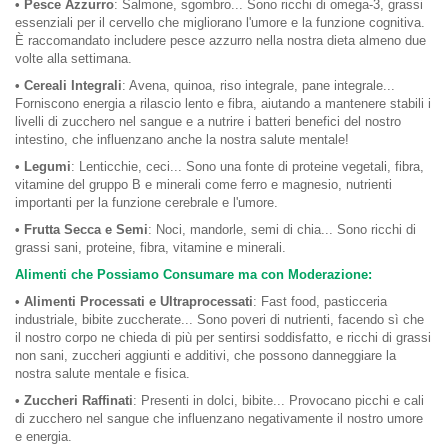
• Pesce Azzurro
: Salmone, sgombro... Sono ricchi di omega-3, grassi
essenziali per il cervello che migliorano l'umore e la funzione cognitiva.
È raccomandato includere pesce azzurro nella nostra dieta almeno due
volte alla settimana.
• Cereali Integrali
: Avena, quinoa, riso integrale, pane integrale...
Forniscono energia a rilascio lento e fibra, aiutando a mantenere stabili i
livelli di zucchero nel sangue e a nutrire i batteri benefici del nostro
intestino, che influenzano anche la nostra salute mentale!
• Legumi
: Lenticchie, ceci... Sono una fonte di proteine vegetali, fibra,
vitamine del gruppo B e minerali come ferro e magnesio, nutrienti
importanti per la funzione cerebrale e l'umore.
• Frutta Secca e Semi
: Noci, mandorle, semi di chia... Sono ricchi di
grassi sani, proteine, fibra, vitamine e minerali.
Alimenti che Possiamo Consumare ma con Moderazione:
• Alimenti Processati e Ultraprocessati
: Fast food, pasticceria
industriale, bibite zuccherate... Sono poveri di nutrienti, facendo sì che
il nostro corpo ne chieda di più per sentirsi soddisfatto, e ricchi di grassi
non sani, zuccheri aggiunti e additivi, che possono danneggiare la
nostra salute mentale e fisica.
• Zuccheri Raffinati
: Presenti in dolci, bibite... Provocano picchi e cali
di zucchero nel sangue che influenzano negativamente il nostro umore
e energia.