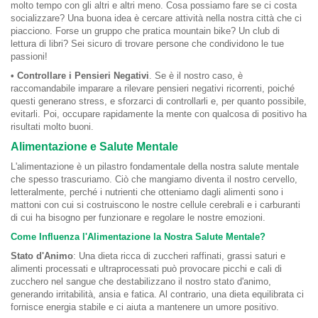
molto tempo con gli altri e altri meno. Cosa possiamo fare se ci costa
socializzare? Una buona idea è cercare attività nella nostra città che ci
piacciono. Forse un gruppo che pratica mountain bike? Un club di
lettura di libri? Sei sicuro di trovare persone che condividono le tue
passioni!
• Controllare i Pensieri Negativi
. Se è il nostro caso, è
raccomandabile imparare a rilevare pensieri negativi ricorrenti, poiché
questi generano stress, e sforzarci di controllarli e, per quanto possibile,
evitarli. Poi, occupare rapidamente la mente con qualcosa di positivo ha
risultati molto buoni.
Alimentazione e Salute Mentale
L'alimentazione è un pilastro fondamentale della nostra salute mentale
che spesso trascuriamo. Ciò che mangiamo diventa il nostro cervello,
letteralmente, perché i nutrienti che otteniamo dagli alimenti sono i
mattoni con cui si costruiscono le nostre cellule cerebrali e i carburanti
di cui ha bisogno per funzionare e regolare le nostre emozioni.
Come Influenza l'Alimentazione la Nostra Salute Mentale?
Stato d'Animo
: Una dieta ricca di zuccheri raffinati, grassi saturi e
alimenti processati e ultraprocessati può provocare picchi e cali di
zucchero nel sangue che destabilizzano il nostro stato d'animo,
generando irritabilità, ansia e fatica. Al contrario, una dieta equilibrata ci
fornisce energia stabile e ci aiuta a mantenere un umore positivo.