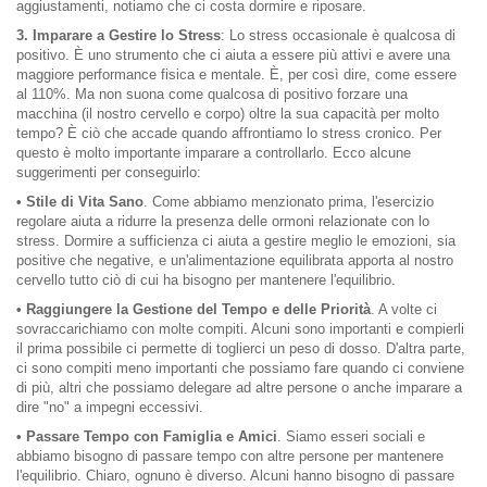
aggiustamenti, notiamo che ci costa dormire e riposare.
3. Imparare a Gestire lo Stress
: Lo stress occasionale è qualcosa di
positivo. È uno strumento che ci aiuta a essere più attivi e avere una
maggiore performance fisica e mentale. È, per così dire, come essere
al 110%. Ma non suona come qualcosa di positivo forzare una
macchina (il nostro cervello e corpo) oltre la sua capacità per molto
tempo? È ciò che accade quando affrontiamo lo stress cronico. Per
questo è molto importante imparare a controllarlo. Ecco alcune
suggerimenti per conseguirlo:
• Stile di Vita Sano
. Come abbiamo menzionato prima, l'esercizio
regolare aiuta a ridurre la presenza delle ormoni relazionate con lo
stress. Dormire a sufficienza ci aiuta a gestire meglio le emozioni, sia
positive che negative, e un'alimentazione equilibrata apporta al nostro
cervello tutto ciò di cui ha bisogno per mantenere l'equilibrio.
• Raggiungere la Gestione del Tempo e delle Priorità
. A volte ci
sovraccarichiamo con molte compiti. Alcuni sono importanti e compierli
il prima possibile ci permette di toglierci un peso di dosso. D'altra parte,
ci sono compiti meno importanti che possiamo fare quando ci conviene
di più, altri che possiamo delegare ad altre persone o anche imparare a
dire "no" a impegni eccessivi.
• Passare Tempo con Famiglia e Amici
. Siamo esseri sociali e
abbiamo bisogno di passare tempo con altre persone per mantenere
l'equilibrio. Chiaro, ognuno è diverso. Alcuni hanno bisogno di passare