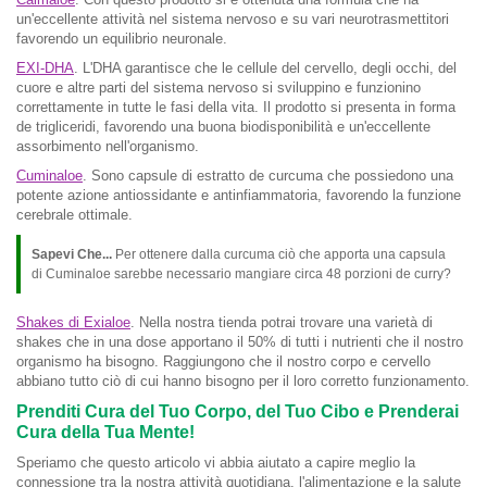
un'eccellente attività nel sistema nervoso e su vari neurotrasmettitori
favorendo un equilibrio neuronale.
EXI-DHA
. L'DHA garantisce che le cellule del cervello, degli occhi, del
cuore e altre parti del sistema nervoso si sviluppino e funzionino
correttamente in tutte le fasi della vita. Il prodotto si presenta in forma
de trigliceridi, favorendo una buona biodisponibilità e un'eccellente
assorbimento nell'organismo.
Cuminaloe
. Sono capsule di estratto de curcuma che possiedono una
potente azione antiossidante e antinfiammatoria, favorendo la funzione
cerebrale ottimale.
Sapevi Che...
Per ottenere dalla curcuma ciò che apporta una capsula
di Cuminaloe sarebbe necessario mangiare circa 48 porzioni de curry?
Shakes di Exialoe
. Nella nostra tienda potrai trovare una varietà di
shakes che in una dose apportano il 50% di tutti i nutrienti che il nostro
organismo ha bisogno. Raggiungono che il nostro corpo e cervello
abbiano tutto ciò di cui hanno bisogno per il loro corretto funzionamento.
Prenditi Cura del Tuo Corpo, del Tuo Cibo e Prenderai
Cura della Tua Mente!
Speriamo che questo articolo vi abbia aiutato a capire meglio la
connessione tra la nostra attività quotidiana, l'alimentazione e la salute