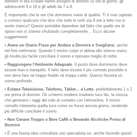
bambini in età scolare hanno bisogno di almeno 10 ore al giorno, gli
adolescenti 9 o 10 e gli adulti da 7 a 8.
È importante che le ore che dormiamo siano di qualità. Ti è mai capitato
o conosci qualcuno che dice che tutte le notti sta 8 ore a letto ma si
sente stanco? Questo potrebbe dipendere dal fatto che quelle ore di
riposo non si stanno sfruttando completamente… Ecco alcune
suggerimenti:
• Avere un Orario Fisso per Andare a Dormire e Svegliarsi
, anche
nel fine settimana. Quando il nostro corpo si abitua allo stesso orario,
gli risulta più facile conciliare il sonno e riposare meglio di notte.
• Raggiungere l'Ambiente Adeguato
. Il posto dove dormiremo deve
essere buio e tranquillo. Il letto deve essere il più comodo possibile e
non deve fare né troppo freddo né troppo caldo. Questo favorirà un
sonno profondo.
• Evitare Televisione, Telefono, Tablet… a Letto
, preferibilmente 1 o 2
ore prima di dormire. Gli schermi moderni irradiano luce blu, la stessa
che generano i raggi del sole al contatto con l'atmosfera. Il nostro
cervello interpreta quella luce come se fosse ancora giorno, rendendo
più difficile conciliare il sonno.
• Non Cenare Troppo o Bere Caffè o Bevande Alcoliche Prima di
Dormire
.
•
È una buona idea consultare uno specialista se, anche facendo questi