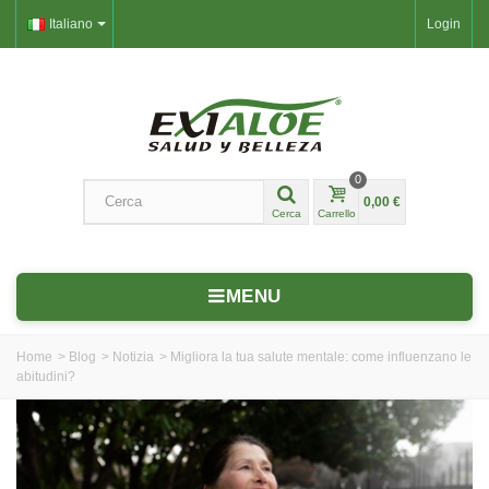
Italiano
Login
0
0,00 €
Cerca
Carrello
MENU
Home
>
Blog
>
Notizia
>
Migliora la tua salute mentale: come influenzano le
abitudini?