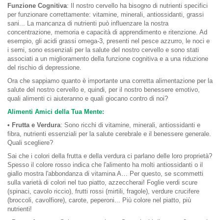
Funzione Cognitiva
: Il nostro cervello ha bisogno di nutrienti specifici
per funzionare correttamente: vitamine, minerali, antiossidanti, grassi
sani... La mancanza di nutrienti può influenzare la nostra
concentrazione, memoria e capacità di apprendimento e ritenzione. Ad
esempio, gli acidi grassi omega-3, presenti nel pesce azzurro, le noci e
i semi, sono essenziali per la salute del nostro cervello e sono stati
associati a un miglioramento della funzione cognitiva e a una riduzione
del rischio di depressione.
Ora che sappiamo quanto è importante una corretta alimentazione per la
salute del nostro cervello e, quindi, per il nostro benessere emotivo,
quali alimenti ci aiuteranno e quali giocano contro di noi?
Alimenti Amici della Tua Mente:
• Frutta e Verdura
: Sono ricchi di vitamine, minerali, antiossidanti e
fibra, nutrienti essenziali per la salute cerebrale e il benessere generale.
Quali scegliere?
Sai che i colori della frutta e della verdura ci parlano delle loro proprietà?
Spesso il colore rosso indica che l'alimento ha molti antiossidanti o il
giallo mostra l'abbondanza di vitamina A… Per questo, se scommetti
sulla varietà di colori nel tuo piatto, azzeccherai! Foglie verdi scure
(spinaci, cavolo riccio), frutti rossi (mirtili, fragole), verdure crucifere
(broccoli, cavolfiore), carote, peperoni... Più colore nel piatto, più
nutrienti!