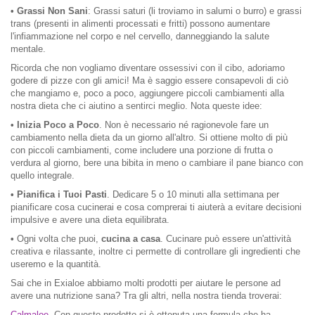
• Grassi Non Sani
: Grassi saturi (li troviamo in salumi o burro) e grassi
trans (presenti in alimenti processati e fritti) possono aumentare
l'infiammazione nel corpo e nel cervello, danneggiando la salute
mentale.
Ricorda che non vogliamo diventare ossessivi con il cibo, adoriamo
godere di pizze con gli amici! Ma è saggio essere consapevoli di ciò
che mangiamo e, poco a poco, aggiungere piccoli cambiamenti alla
nostra dieta che ci aiutino a sentirci meglio. Nota queste idee:
• Inizia Poco a Poco
. Non è necessario né ragionevole fare un
cambiamento nella dieta da un giorno all'altro. Si ottiene molto di più
con piccoli cambiamenti, come includere una porzione di frutta o
verdura al giorno, bere una bibita in meno o cambiare il pane bianco con
quello integrale.
• Pianifica i Tuoi Pasti
. Dedicare 5 o 10 minuti alla settimana per
pianificare cosa cucinerai e cosa comprerai ti aiuterà a evitare decisioni
impulsive e avere una dieta equilibrata.
•
Ogni volta che puoi,
cucina a casa
. Cucinare può essere un'attività
creativa e rilassante, inoltre ci permette di controllare gli ingredienti che
useremo e la quantità.
Sai che in Exialoe abbiamo molti prodotti per aiutare le persone ad
avere una nutrizione sana? Tra gli altri, nella nostra tienda troverai:
Calmaloe
. Con questo prodotto si è ottenuta una formula che ha