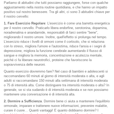
Parliamo di abitudini che tutti possiamo raggiungere, forse con qualche
aggiustamento nella nostra routine quotidiana, e che hanno un impatto
positivo sul nostro benessere. Tra gli altri, ci sono 3 abitudini chiave per
il nostro cervello:
1. Fare Esercizio Regolare
: L'esercizio è come una barretta energetica
per il nostro cervello. Praticarlo libera endorfine, serotonina, dopamina,
noradrenalina e anandamide, responsabili di farci sentire "bene",
migliorando il nostro umore. Inoltre, quell'effetto si prolunga nel tempo.
L'esercizio riduce i livelli di ormoni come il cortisolo, che si relaziona
con lo stress, migliora l'umore e l'autostima, riduce l'ansia e i segni di
depressione, migliora la funzione cerebrale aumentando il flusso di
sangue e migliora la memoria, concentrazione e acutezza mentale,
poiché ci fa liberare neurotrofici, proteine che favoriscono la
sopravvivenza delle neuroni.
Quanto esercizio dovremmo fare? Nel caso di bambini e adolescenti si
raccomandano 60 minuti al giorno di intensità moderata o alta, e agli
adulti si raccomandano 150 minuti alla settimana di intensità moderata
o 75 di intensità alta. Come distinguere tra intensità moderata o alta? In
generale, se si sta sudando è di intensità moderata e se non possiamo
mantenere una conversazione è di intensità alta.
2. Dormire a Sufficienza
. Dormire bene ci aiuta a mantenere l'equilibrio
ormonale, imparare e trattenere nuove informazioni, prevenire malattie,
curare il cuore… Quanti vantaggi! E quanto dobbiamo dormire? I