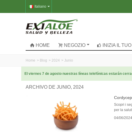
Italiano
HOME
NEGOZIO
INIZIA IL T
Home
>
Blog
>
2024
>
Junio
El viernes 7 de agosto nuestras líneas telefónicas estarán cer
ARCHIVO DE JUNIO, 2024
Cordycep
Scopri i se
per la salut
04/06/202