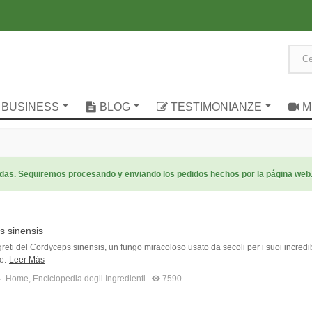
UO BUSINESS
BLOG
TESTIMONIANZE
M
radas. Seguiremos procesando y enviando los pedidos hechos por la página web
s sinensis
greti del Cordyceps sinensis, un fungo miracoloso usato da secoli per i suoi incredib
e.
Leer Más
4
Home
,
Enciclopedia degli Ingredienti
7590