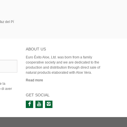
az del Pí
ABOUT US
Euro Éxito Aloe, Ltd. was born from a family
cooperative society and we are dedicated to the
production and distribution through direct sale of
natural products elaborated with Aloe Vera.
Read more
e la
 di aver
GET SOCIAL