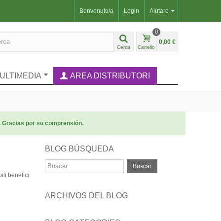
Benvenuto/a
Login
Aiutare
0
0,00 €
Cerca
Carrello
ULTIMEDIA
AREA DISTRIBUTORI
. Gracias por su comprensión.
BLOG BÚSQUEDA
Buscar
ili benefici
ARCHIVOS DEL BLOG