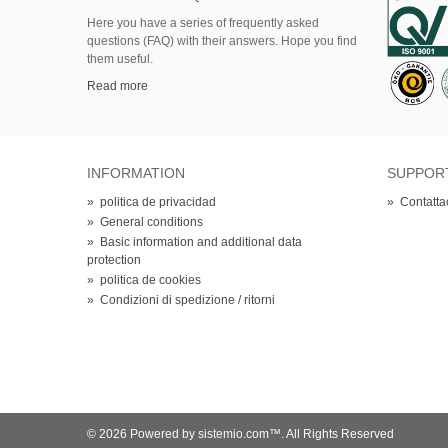
Here
you
have
a series of
frequently asked
questions (FAQ)
with their answers.
Hope
you find
them useful.
Read more
INFORMATION
SUPPOR
»
politica de privacidad
»
Contatta
»
General conditions
»
Basic information and additional data
protection
»
politica de cookies
»
Condizioni di spedizione / ritorni
© 2026 Powered by sistemio.com™. All Rights Reserved