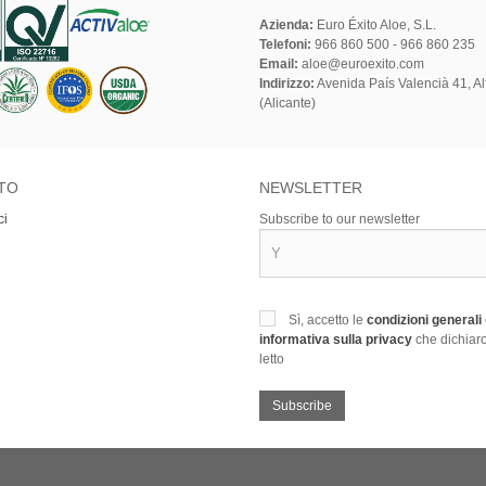
Azienda:
Euro Éxito Aloe, S.L.
Telefoni:
966 860 500 - 966 860 235
Email:
aloe@euroexito.com
Indirizzo:
Avenida País Valencià 41, Alf
(Alicante)
TO
NEWSLETTER
ci
Subscribe to our newsletter
Sì, accetto le
condizioni generali
informativa sulla privacy
che dichiaro
letto
Subscribe