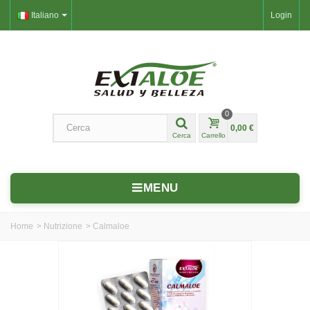
Italiano
Login
0
0,00 €
Cerca
Carrello
MENU
Home
>
Nutrizione
>
Calmaloe