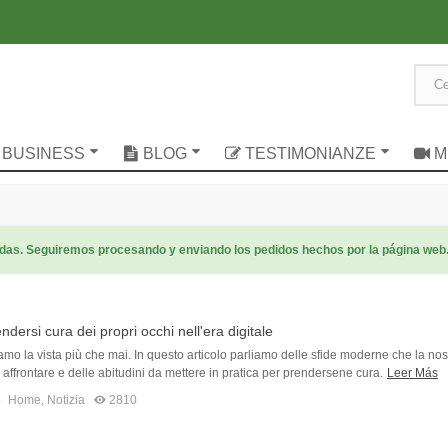
UO BUSINESS
BLOG
TESTIMONIANZE
M
radas. Seguiremos procesando y enviando los pedidos hechos por la página web
dersi cura dei propri occhi nell'era digitale
amo la vista più che mai. In questo articolo parliamo delle sfide moderne che la nos
 affrontare e delle abitudini da mettere in pratica per prendersene cura.
Leer Más
6
Home
,
Notizia
2810