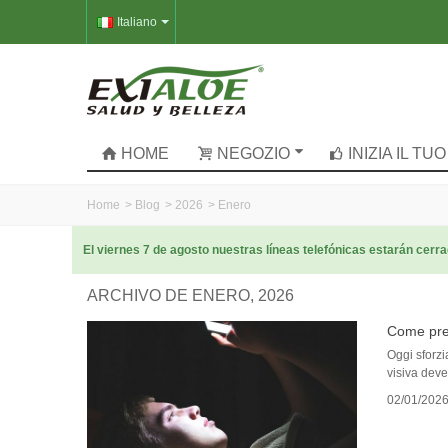
Italiano
HOME
NEGOZIO
INIZIA IL T
Home
>
Blog
>
2026
>
Enero
El viernes 7 de agosto nuestras líneas telefónicas estarán cer
ARCHIVO DE ENERO, 2026
Come pren
Oggi sforzi
visiva deve
02/01/202