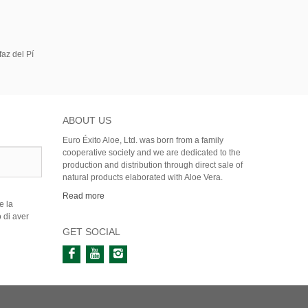
az del Pí
ABOUT US
Euro Éxito Aloe, Ltd. was born from a family
cooperative society and we are dedicated to the
production and distribution through direct sale of
natural products elaborated with Aloe Vera.
Read more
e la
 di aver
GET SOCIAL