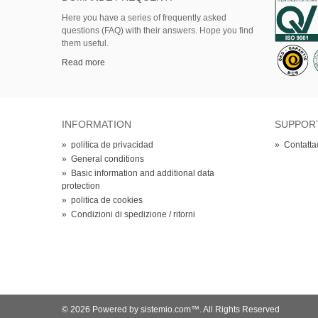
Here
you
have
a series of
frequently asked
questions (FAQ)
with their answers.
Hope
you find
them useful.
Read more
INFORMATION
SUPPOR
»
politica de privacidad
»
Contatta
»
General conditions
»
Basic information and additional data
protection
»
politica de cookies
»
Condizioni di spedizione / ritorni
© 2026 Powered by sistemio.com™. All Rights Reserved