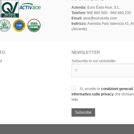
Azienda:
Euro Éxito Aloe, S.L.
Telefoni:
966 860 500 - 966 860 235
Email:
aloe@euroexito.com
Indirizzo:
Avenida País Valencià 41, Alf
(Alicante)
TO
NEWSLETTER
ci
Subscribe to our newsletter
Sì, accetto le
condizioni generali
informativa sulla privacy
che dichiaro
letto
Subscribe