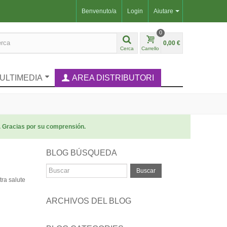
Benvenuto/a
Login
Aiutare
0
0,00 €
Cerca
Carrello
ULTIMEDIA
AREA DISTRIBUTORI
. Gracias por su comprensión.
BLOG BÚSQUEDA
Buscar
tra salute
ARCHIVOS DEL BLOG