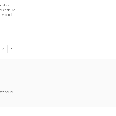
n il tuo
er costruire
 verso il
2
>
az del Pí