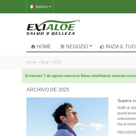
Italiano
HOME
NEGOZIO
INIZIA IL T
Home
>
Blog
>
2025
El viernes 7 de agosto nuestras líneas telefónicas estarán cer
ARCHIVO DE 2025
Supera co
Soffri di a
quest’anno 
notevolment
ma di prend
09/12/202