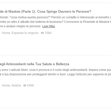
de di Maslow (Parte 1): Cosa Spinge Davvero le Persone?
chiesto: "cosa motiva quella persona?" Perché un contatto è interessato ai benefici 
ntre un altro è attratto dal sistema di business? Conoscere la Piramide di Maslow t
e e aiutare meglio le persone.
Leer Más
5
Home
,
Expande tu negocio
7084
egli Antiossidanti nella Tua Salute e Bellezza
 sono i radicali liberi, cosa li provoca e il ruolo degli antiossidanti. Impara come puo
ti a tua disposizione per proteggerti dentro e fuori. Leggi l'articolo per saperne di pi
5
Home
,
Notizia
4396