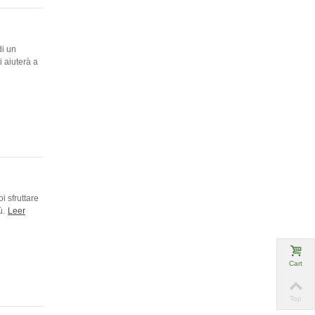
di un
i aiuterà a
i sfruttare
ù.
Leer
Cart
Top