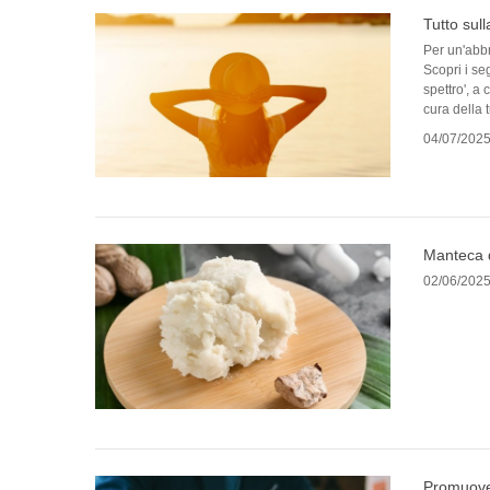
Tutto sul
Per un'abbr
Scopri i se
spettro', a
cura della 
04/07/202
Manteca d
02/06/202
Promuover