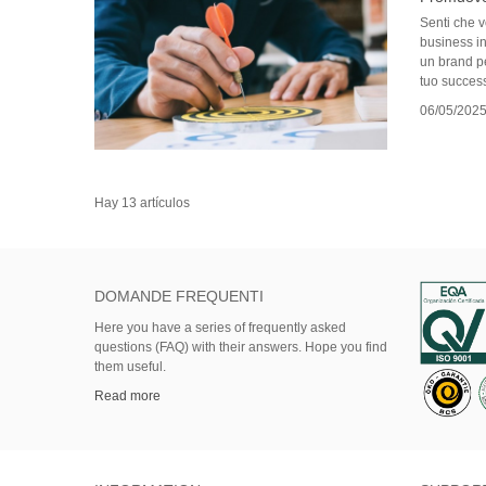
Senti che v
business in
un brand pe
tuo success
06/05/202
Hay 13 artículos
DOMANDE FREQUENTI
Here
you
have
a series of
frequently asked
questions (FAQ)
with their answers.
Hope
you find
them useful.
Read more