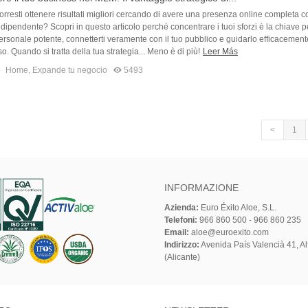
orresti ottenere risultati migliori cercando di avere una presenza online completa co
dipendente? Scopri in questo articolo perché concentrare i tuoi sforzi è la chiave p
rsonale potente, connetterti veramente con il tuo pubblico e guidarlo efficacemente
o. Quando si tratta della tua strategia... Meno è di più!
Leer Más
5
Home
,
Expande tu negocio
5493
<
1
INFORMAZIONE
Azienda:
Euro Éxito Aloe, S.L.
Telefoni:
966 860 500 - 966 860 235
Email:
aloe@euroexito.com
Indirizzo:
Avenida País Valencià 41, Alf
(Alicante)