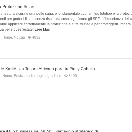
la Protezione Solare
onzatura sicura e una pelle sana, è fondamentale capire il tuo fototipo e la protezi
greti per goderti il sole senza rischi, da cosa significano gli SPF e l'importanza del 
 come applicare correttamente la protezione e altre strategie per proteggerti. Impara
tua pelle quest'estate!
Leer Más
5
Home
,
Notizia
4832
e Karité: Un Tesoro Africano para tu Piel y Cabello
5
Home
,
Enciclopedia degli Ingredienti
8495
e il tuo business nel MLM: Il vantaggio strategico di...