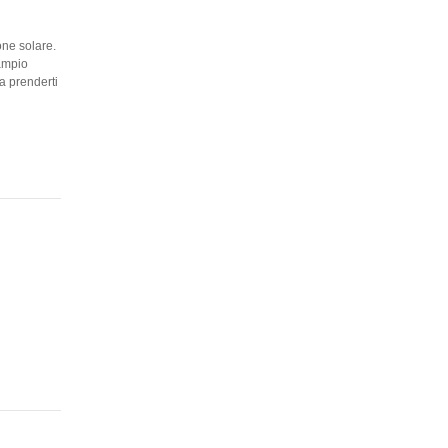
one solare.
'ampio
 a prenderti