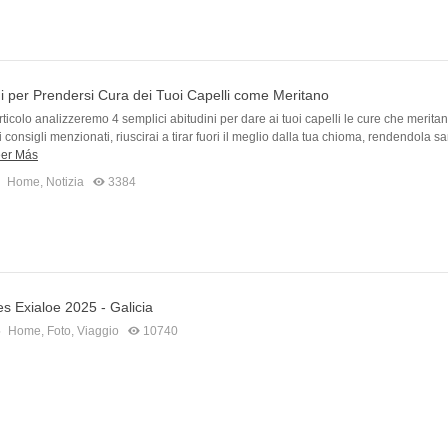
ni per Prendersi Cura dei Tuoi Capelli come Meritano
rticolo analizzeremo 4 semplici abitudini per dare ai tuoi capelli le cure che meritan
consigli menzionati, riuscirai a tirar fuori il meglio dalla tua chioma, rendendola sa
er Más
Home
,
Notizia
3384
s Exialoe 2025 - Galicia
5
Home
,
Foto
,
Viaggio
10740