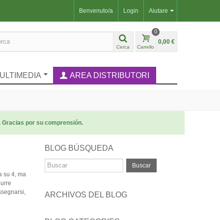
Benvenuto/a
Login
Aiutare
0
0,00 €
Cerca
Carrello
ULTIMEDIA
AREA DISTRIBUTORI
. Gracias por su comprensión.
BLOG BÚSQUEDA
Buscar
a su 4, ma
durre
assegnarsi,
ARCHIVOS DEL BLOG