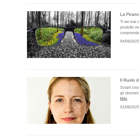
La Pirami
Ti sei mai 
prodotto me
comprender
04/09/202
Il Ruolo d
Scopri cosa
gli strumen
Más
01/08/202