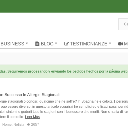
UO BUSINESS
BLOG
TESTIMONIANZE
M
radas. Seguiremos procesando y enviando los pedidos hechos por la página web
n Successo le Allergie Stagionali
llergie stagionali o conosci qualcuno che ne soffre? In Spagna ne è colpita 1 person
può essere diverso: in questo articolo scoprirai tre semplici ed efficaci passi per ri
e i sintomi e goderti tutte le stagioni con il benessere che meriti. Non si tratta di r
ere il controllo.
Leer Más
5
Home
,
Notizia
2657