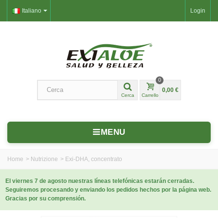
Italiano
Login
0
0,00 €
Cerca
Carrello
MENU
Home
>
Nutrizione
>
Exi‑DHA, concentrato
El viernes 7 de agosto nuestras líneas telefónicas estarán cerradas.
Seguiremos procesando y enviando los pedidos hechos por la página web.
Gracias por su comprensión.