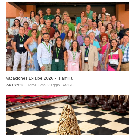
Vacaciones Exialoe 2026 - Islantilla
29/07/2026
Home
,
Foto
,
Viaggio
278