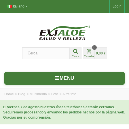
Italiano
Login
0
0,00 €
Cerca
Carrello
MENU
Home
>
Blog
>
Multimedia
>
Foto
>
Altre foto
El viernes 7 de agosto nuestras líneas telefónicas estarán cerradas.
Seguiremos procesando y enviando los pedidos hechos por la página web.
Gracias por su comprensión.