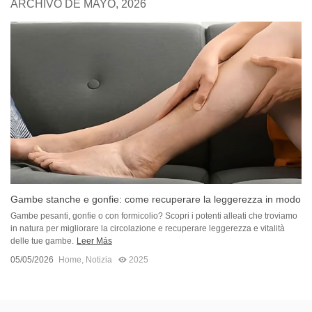
ARCHIVO DE MAYO, 2026
Gambe stanche e gonfie: come recuperare la leggerezza in modo
naturale
Gambe pesanti, gonfie o con formicolio? Scopri i potenti alleati che troviamo
in natura per migliorare la circolazione e recuperare leggerezza e vitalità
delle tue gambe.
Leer Más
05/05/2026
Home
,
Notizia
2025