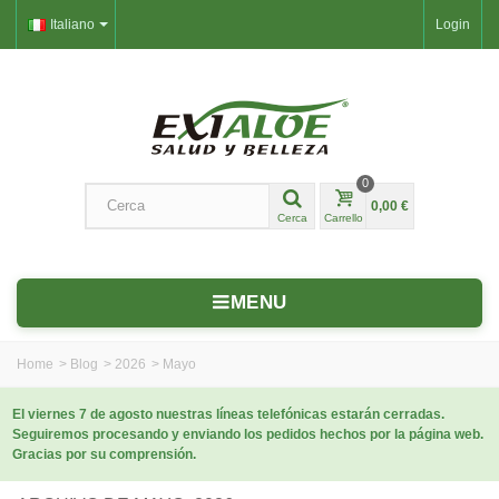
Italiano
Login
0
0,00 €
Cerca
Carrello
MENU
Home
>
Blog
>
2026
>
Mayo
El viernes 7 de agosto nuestras líneas telefónicas estarán cerradas.
Seguiremos procesando y enviando los pedidos hechos por la página web.
Gracias por su comprensión.