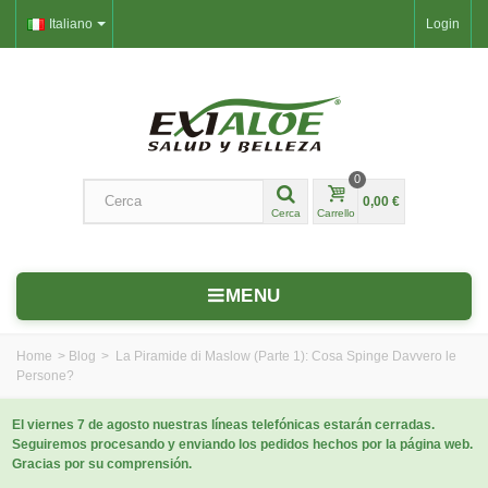
Italiano
Login
0
0,00 €
Cerca
Carrello
MENU
Home
>
Blog
>
La Piramide di Maslow (Parte 1): Cosa Spinge Davvero le
Persone?
El viernes 7 de agosto nuestras líneas telefónicas estarán cerradas.
Seguiremos procesando y enviando los pedidos hechos por la página web.
Gracias por su comprensión.