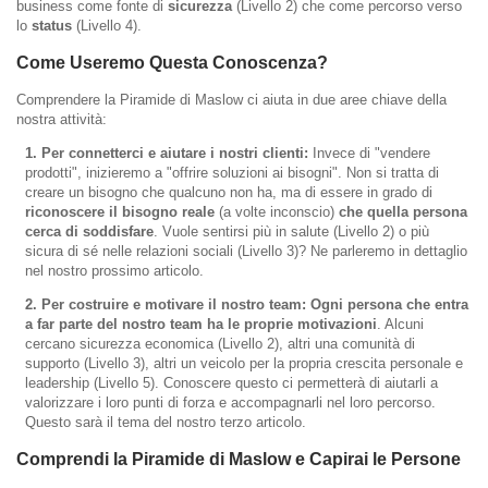
business come fonte di
sicurezza
(Livello 2) che come percorso verso
lo
status
(Livello 4).
Come Useremo Questa Conoscenza?
Comprendere la Piramide di Maslow ci aiuta in due aree chiave della
nostra attività:
1. Per connetterci e aiutare i nostri clienti:
Invece di "vendere
prodotti", inizieremo a "offrire soluzioni ai bisogni". Non si tratta di
creare un bisogno che qualcuno non ha, ma di essere in grado di
riconoscere il bisogno reale
(a volte inconscio)
che quella persona
cerca di soddisfare
. Vuole sentirsi più in salute (Livello 2) o più
sicura di sé nelle relazioni sociali (Livello 3)? Ne parleremo in dettaglio
nel nostro prossimo articolo.
2. Per costruire e motivare il nostro team:
Ogni persona che entra
a far parte del nostro team ha le proprie motivazioni
. Alcuni
cercano sicurezza economica (Livello 2), altri una comunità di
supporto (Livello 3), altri un veicolo per la propria crescita personale e
leadership (Livello 5). Conoscere questo ci permetterà di aiutarli a
valorizzare i loro punti di forza e accompagnarli nel loro percorso.
Questo sarà il tema del nostro terzo articolo.
Comprendi la Piramide di Maslow e Capirai le Persone