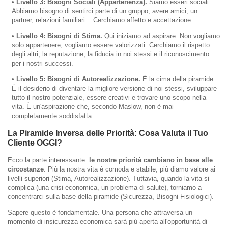
•
Livello 3: Bisogni Sociali (Appartenenza).
Siamo esseri sociali.
Abbiamo bisogno di sentirci parte di un gruppo, avere amici, un
partner, relazioni familiari... Cerchiamo affetto e accettazione.
•
Livello 4: Bisogni di Stima.
Qui iniziamo ad aspirare. Non vogliamo
solo appartenere, vogliamo essere valorizzati. Cerchiamo il rispetto
degli altri, la reputazione, la fiducia in noi stessi e il riconoscimento
per i nostri successi.
•
Livello 5: Bisogni di Autorealizzazione.
È la cima della piramide.
È il desiderio di diventare la migliore versione di noi stessi, sviluppare
tutto il nostro potenziale, essere creativi e trovare uno scopo nella
vita. È un'aspirazione che, secondo Maslow, non è mai
completamente soddisfatta.
La Piramide Inversa delle Priorità: Cosa Valuta il Tuo
Cliente OGGI?
Ecco la parte interessante:
le nostre priorità cambiano in base alle
circostanze
. Più la nostra vita è comoda e stabile, più diamo valore ai
livelli superiori (Stima, Autorealizzazione). Tuttavia, quando la vita si
complica (una crisi economica, un problema di salute), torniamo a
concentrarci sulla base della piramide (Sicurezza, Bisogni Fisiologici).
Sapere questo è fondamentale. Una persona che attraversa un
momento di insicurezza economica sarà più aperta all'opportunità di