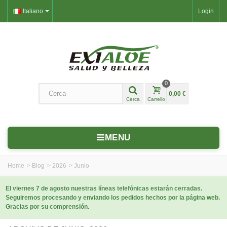
Italiano
Login
0
0,00 €
Cerca
Carrello
MENU
Home
>
Blog
>
2026
>
Junio
El viernes 7 de agosto nuestras líneas telefónicas estarán cerradas.
Seguiremos procesando y enviando los pedidos hechos por la página web.
Gracias por su comprensión.