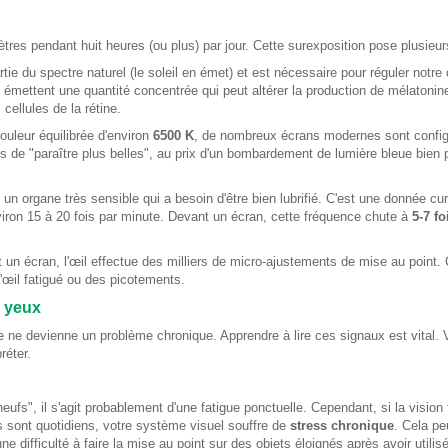
tres pendant huit heures (ou plus) par jour. Cette surexposition pose plusieurs
rtie du spectre naturel (le soleil en émet) et est nécessaire pour réguler notre
 émettent une quantité concentrée qui peut altérer la production de mélatonin
cellules de la rétine.
ouleur équilibrée d'environ
6500 K
, de nombreux écrans modernes sont confi
s de "paraître plus belles", au prix d'un bombardement de lumière bleue bien 
un organe très sensible qui a besoin d'être bien lubrifié. C'est une donnée cu
ron 15 à 20 fois par minute. Devant un écran, cette fréquence chute à
5-7 fo
 un écran, l'œil effectue des milliers de micro-ajustements de mise au point.
'œil fatigué ou des picotements.
s yeux
e ne devienne un problème chronique. Apprendre à lire ces signaux est vital.
réter.
s", il s'agit probablement d'une fatigue ponctuelle. Cependant, si la vision 
s sont quotidiens, votre système visuel souffre de
stress chronique
. Cela pe
e difficulté à faire la mise au point sur des objets éloignés après avoir utilis