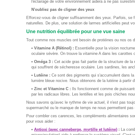
l'éclairage de votre environnement aidera à ne pas surestim
N'oubliez pas de cligner des yeux
Efforcez-vous de cligner suffisamment des yeux. Parfois, se 
naturelles. De plus, une solution de larmes artificielles peut vou
Une nutrition équilibrée pour une vue saine
Tout comme nos muscles ont besoin de protéines ou nos os de 
• Vitamine A (Rétinol) :
Essentielle pour la vision nocturn
oculaire sévère. On trouve la vitamine A dans les carottes 
• Oméga 3 :
Cet acide gras fait partie de la structure de la
qui souffrent de sécheresse oculaire. Les sardines, les anc
• Lutéine :
Ce sont des pigments qui s'accumulent dans la ma
lumière bleue nocive. Nous obtenons de la lutéine à partir 
• Zinc et Vitamine C :
Ils fonctionnent comme de puissants 
par les radicaux libres. Les lentilles et les pois chiches no
Nous savons qu'avec le rythme de vie actuel, il n'est pas toujo
supermarché ou le manque de temps ne nous permettent pas d'
Pour combler ces carences, les compléments alimentaires son
pour vous aider :
•
Antioxi (avec canneberge, myrtille et lutéine)
:
La combi
microcirculation) aide à renforcer le système visuel. C'est 