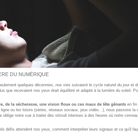
'ÈRE DU NUMÉRIQUE
seulement quelques décennies, nos vies suivaient le cycle naturel du jour et de
s que recevaient nos yeux était équilibré et adapté à la lumière du soleil. Po
lle, de la sécheresse, une vision floue ou ces maux de tête gênants
en fin
en ligne ou les loisirs (séries, réseaux sociaux, jeux vidéo…), nous passons la
ive oblige notre vue à traiter des stimuli intenses à des heures où notre cervea
s défis attendent nos yeux, comment interpréter leurs signaux et ce qu'il faut