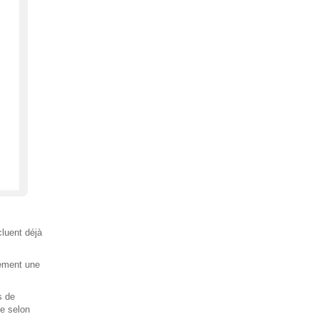
cluent déjà
lement une
s de
le selon