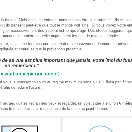
 la fatigue. Mais chez les enfants, nous devons être plus attentifs : ils se pla
n ; ils pensent peut-être que tout le monde voit ainsi. Si vous voyez votre en
 cligner excessivement des yeux, il est temps d'agir. Des études suggèrent qu
t le manque de lumière naturelle augmentent les cas de myopie infantile.
miste, mais il ne faut pas non plus rester excessivement détendu. La prévent
pliquée et coûteuse que la prévention proactive.
de sa vue est plus important que jamais, votre 'moi du futu
en remerciera."
x vaut prévenir que guérir)
 vous le poussez toujours au régime maximum sans huile, il finira par lâcher.
 afin de réduire l'usure :
minutes
, quittez l'écran des yeux et regardez un objet situé à environ
6 mètre
lâche le muscle ciliaire, responsable de la mise au point de près.