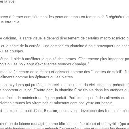
er la vue.
forcer à fermer complètement les yeux de temps en temps aide à régénérer l
s être utile.
calcium, la santé visuelle dépend directement de certains macro et micro n
e et la santé de la cornée. Une carence en vitamine A peut provoquer une séc
ou les courges.
 rétine. Il aide à améliorer la qualité des larmes. C'est encore plus important p
hois ou les noix sont d'excellentes sources d'oméga 3.
cula (le centre de la rétine) et agissent comme des "lunettes de soleil", filt
d'aliments comme les épinards ou les blettes.
antioxydants qui protègent les cellules oculaires du vieillissement prématu
us apportent du zinc. D'autre part, la vitamine C se trouve dans les oranges ou
urs facile de maintenir un régime parfait. Parfois, la qualité des aliments du
obtenir toutes les vitamines et minéraux dont nos yeux ont besoin.
t un excellent outil. Chez
Exialoe
, nous avons développé des formules spéc
naison de lutéine (qui agit comme filtre de lumière bleue) et de myrtille (qui a
une aide fondamentale pour prévenir l'usure prématurée et protéger les tissus 