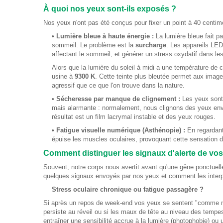
À quoi nos yeux sont-ils exposés ?
Nos yeux n'ont pas été conçus pour fixer un point à 40 centimè
• Lumière bleue à haute énergie :
La lumière bleue fait pa
sommeil. Le problème est la
surcharge
. Les appareils LED
affectant le sommeil, et générer un stress oxydatif dans les 
Alors que la lumière du soleil à midi a une température de c
usine à
9300 K
. Cette teinte plus bleutée permet aux image
agressif que ce que l'on trouve dans la nature.
• Sécheresse par manque de clignement :
Les yeux sont 
mais alarmante : normalement, nous clignons des yeux envi
résultat est un film lacrymal instable et des yeux rouges.
• Fatigue visuelle numérique (Asthénopie) :
En regardant
épuise les muscles oculaires, provoquant cette sensation d
Comment distinguer les signaux d'alerte de vo
Souvent, notre corps nous avertit avant qu'une gêne ponctuell
quelques signaux envoyés par nos yeux et comment les interp
Stress oculaire chronique ou fatigue passagère ?
Si après un repos de week-end vos yeux se sentent "comme neuf
persiste au réveil ou si les maux de tête au niveau des tempe
entraîner une sensibilité accrue à la lumière (photophobie) ou un