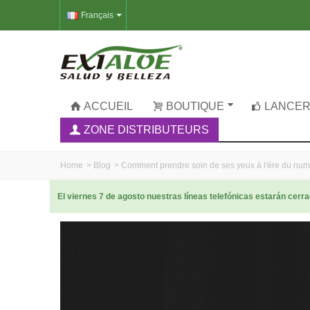
Français
ACCUEIL
BOUTIQUE
LANCER
ZONE DISTRIBUTEURS
Home
>
Blog
>
Comment prendre soin de ses yeux à l'ère du nu
El viernes 7 de agosto nuestras líneas telefónicas estarán cer