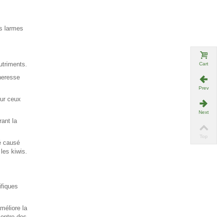
es larmes
utriments.
Cart
heresse
Prev
our ceux
Next
rant la
Top
ré causé
 les kiwis.
ifiques
méliore la
contre des