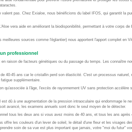
ataractes.
 valent pas. Chez Exialoe, nous bénéficions du label IFOS, qui garantit la pu
'Aloe vera aide en améliorant la biodisponibilité, permettant à votre corps de
meilleures sources comme l'églantier) nous apportent l'apport complet en V
 un professionnel
nt en raison de facteurs génétiques ou du passage du temps. Les connaître no
de 40-45 ans car le cristallin perd son élasticité. C'est un processus naturel, 
 fatigue supplémentaire.
 Bien qu'associée à l'âge, l'excès de rayonnement UV sans protection accélère 
l est dû à une augmentation de la pression intraoculaire qui endommage le ner
soit avancé, les examens annuels sont donc le seul moyen de le détecter.
ssionnel tous les deux ans si vous avez moins de 40 ans, et tous les ans après
 offre les couleurs d'un lever de soleil, le détail d'une fleur et les visages de
endre soin de sa vue est plus important que jamais, votre "moi du futur" vo