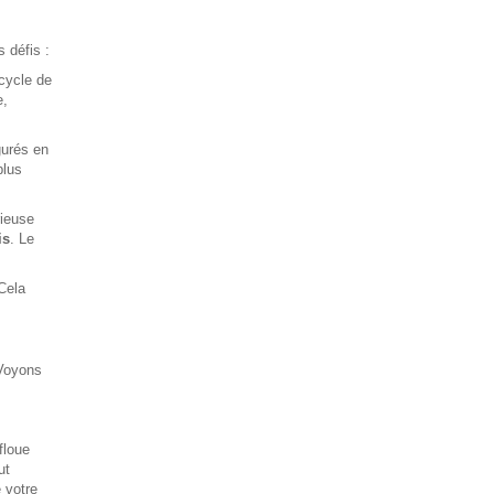
 défis :
 cycle de
e,
gurés en
plus
rieuse
is
. Le
 Cela
 Voyons
floue
ut
é votre