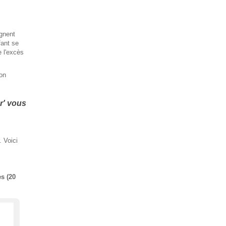
ignent
fant se
e l'excès
ion
r' vous
 Voici
s (20