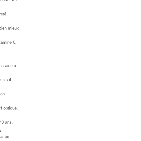
reté,
 bien mieux
itamine C
us aide à
mais il
son
f optique.
 40 ans.
s
us en