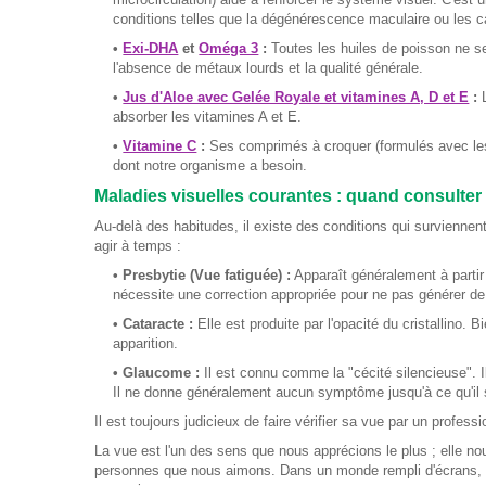
conditions telles que la dégénérescence maculaire ou les c
•
Exi-DHA
et
Oméga 3
:
Toutes les huiles de poisson ne se
l'absence de métaux lourds et la qualité générale.
•
Jus d'Aloe avec Gelée Royale et vitamines A, D et E
:
L
absorber les vitamines A et E.
•
Vitamine C
:
Ses comprimés à croquer (formulés avec les 
dont notre organisme a besoin.
Maladies visuelles courantes : quand consulter
Au-delà des habitudes, il existe des conditions qui survienne
agir à temps :
• Presbytie (Vue fatiguée) :
Apparaît généralement à partir 
nécessite une correction appropriée pour ne pas générer de
• Cataracte :
Elle est produite par l'opacité du cristallino.
apparition.
• Glaucome :
Il est connu comme la "cécité silencieuse". I
Il ne donne généralement aucun symptôme jusqu'à ce qu'il 
Il est toujours judicieux de faire vérifier sa vue par un profe
La vue est l'un des sens que nous apprécions le plus ; elle nous
personnes que nous aimons. Dans un monde rempli d'écrans, pr