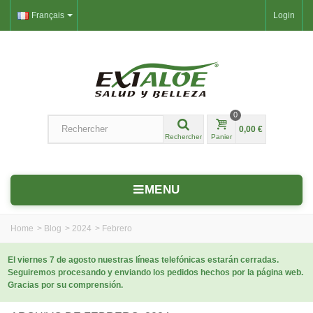
Français
Login
0
0,00 €
Rechercher
Panier
MENU
Home
>
Blog
>
2024
>
Febrero
El viernes 7 de agosto nuestras líneas telefónicas estarán cerradas.
Seguiremos procesando y enviando los pedidos hechos por la página web.
Gracias por su comprensión.