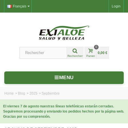
Français
Login
0
0,00 €
Rechercher
Panier
MENU
Home
>
Blog
>
2025
>
Septiembre
El viernes 7 de agosto nuestras líneas telefónicas estarán cerradas.
Seguiremos procesando y enviando los pedidos hechos por la página web.
Gracias por su comprensión.