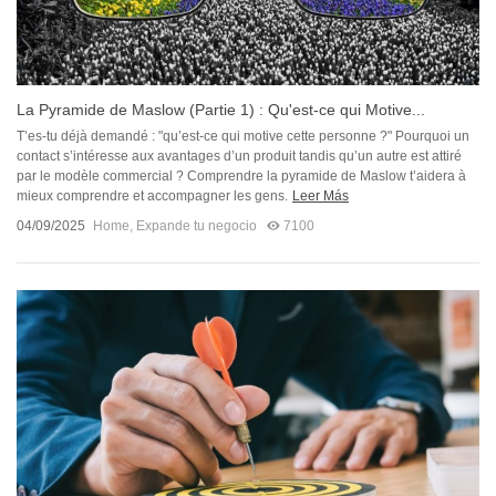
La Pyramide de Maslow (Partie 1) : Qu'est-ce qui Motive...
T’es-tu déjà demandé : "qu’est-ce qui motive cette personne ?" Pourquoi un
contact s’intéresse aux avantages d’un produit tandis qu’un autre est attiré
par le modèle commercial ? Comprendre la pyramide de Maslow t’aidera à
mieux comprendre et accompagner les gens.
Leer Más
04/09/2025
Home
,
Expande tu negocio
7100