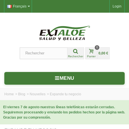
Français
Login
0
0,00 €
Rechercher
Panier
MENU
Home
>
Blog
>
Nouvelles
>
Expande tu negocio
El viernes 7 de agosto nuestras líneas telefónicas estarán cerradas.
Seguiremos procesando y enviando los pedidos hechos por la página web.
Gracias por su comprensión.