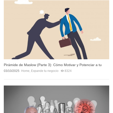
Pirámide de Maslow (Parte 3): Cómo Motivar y Potenciar a tu
Equipo
03/10/2025
Home
,
Expande tu negocio
8324