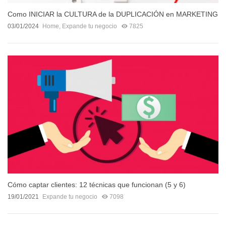
Como INICIAR la CULTURA de la DUPLICACIÓN en MARKETING
MULTINIVEL
03/01/2024
Home
,
Expande tu negocio
7825
Cómo captar clientes: 12 técnicas que funcionan (5 y 6)
19/01/2021
Expande tu negocio
7098